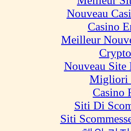
Meilleur Si
Nouveau Casi
Casino E
Meilleur Nouv
Crypt
Nouveau Site 
Migliori
Casino 
Siti Di Sc
Siti Scommesse