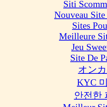
Siti Scomm
Nouveau Site
Sites Pou
Meilleure Si
Jeu Swee
Site De P
オンカ
KYC 
안전한