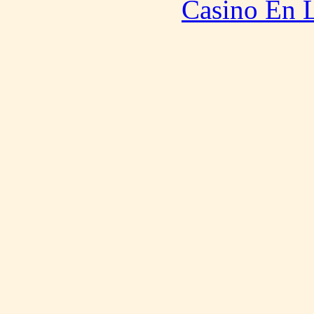
Casino En L