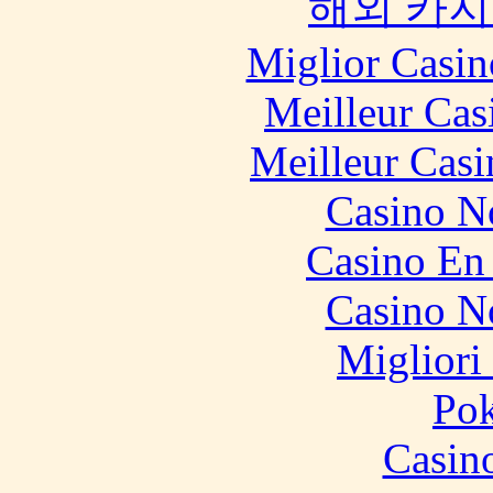
해외 카지
Miglior Casi
Meilleur Cas
Meilleur Casi
Casino N
Casino En
Casino N
Migliori
Pok
Casin