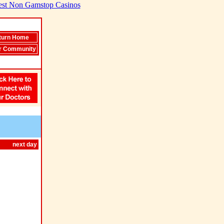
est Non Gamstop Casinos
turn Home
r Community
next day