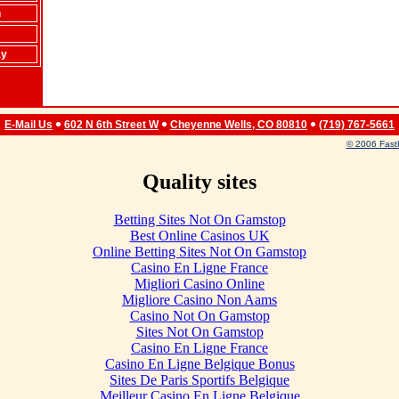
h
ay
E-Mail Us
602 N 6th Street W
Cheyenne Wells, CO 80810
(719) 767-5661
© 2006 Fast
Quality sites
Betting Sites Not On Gamstop
Best Online Casinos UK
Online Betting Sites Not On Gamstop
Casino En Ligne France
Migliori Casino Online
Migliore Casino Non Aams
Casino Not On Gamstop
Sites Not On Gamstop
Casino En Ligne France
Casino En Ligne Belgique Bonus
Sites De Paris Sportifs Belgique
Meilleur Casino En Ligne Belgique