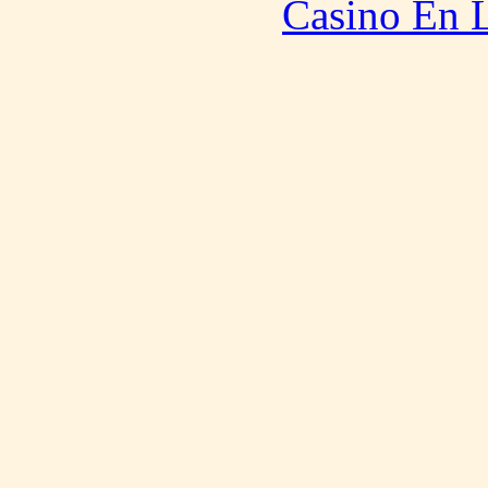
Casino En L