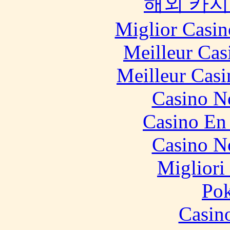
해외 카지
Miglior Casi
Meilleur Cas
Meilleur Casi
Casino N
Casino En
Casino N
Migliori
Pok
Casin