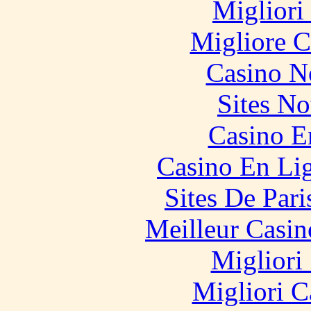
Migliori
Migliore 
Casino N
Sites N
Casino E
Casino En Li
Sites De Pari
Meilleur Casin
Migliori
Migliori 