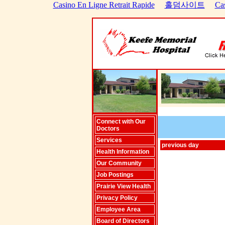
Casino En Ligne Retrait Rapide
홀덤사이트
Ca
Connect with Our
Doctors
Services
previous day
Health Information
Our Community
Job Postings
Prairie View Health
Privacy Policy
Employee Area
Board of Directors