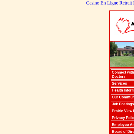
Casino En Ligne Retrait
Connect with
Doctors
Services
Health Infor
Our Commun
Job Postings
Prairie View 
Privacy Poli
Employee Ar
Board of Dir