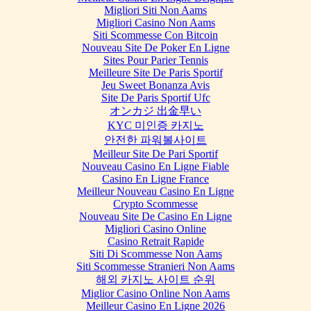
Migliori Siti Non Aams
Migliori Casino Non Aams
Siti Scommesse Con Bitcoin
Nouveau Site De Poker En Ligne
Sites Pour Parier Tennis
Meilleure Site De Paris Sportif
Jeu Sweet Bonanza Avis
Site De Paris Sportif Ufc
オンカジ 出金早い
KYC 미인증 카지노
안전한 파워볼사이트
Meilleur Site De Pari Sportif
Nouveau Casino En Ligne Fiable
Casino En Ligne France
Meilleur Nouveau Casino En Ligne
Crypto Scommesse
Nouveau Site De Casino En Ligne
Migliori Casino Online
Casino Retrait Rapide
Siti Di Scommesse Non Aams
Siti Scommesse Stranieri Non Aams
해외 카지노 사이트 순위
Miglior Casino Online Non Aams
Meilleur Casino En Ligne 2026