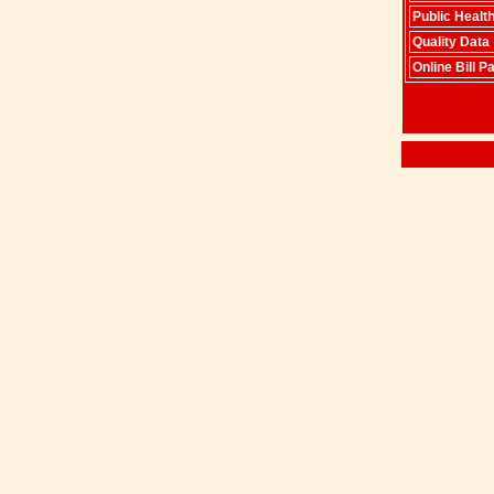
Public Healt
Quality Data
Online Bill P