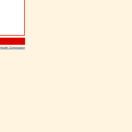
Health Corporation